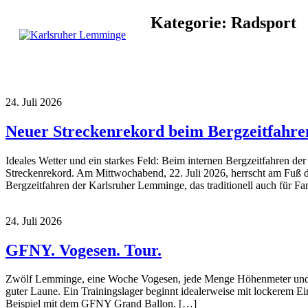
Skip
Kategorie:
Radsport
to
content
Karlsruher
Triathlon Radsport
Lemminge
Skilanglauf
24. Juli 2026
Neuer Streckenrekord beim Bergzeitfahr
Ideales Wetter und ein starkes Feld: Beim internen Bergzeitfahren 
Streckenrekord. Am Mittwochabend, 22. Juli 2026, herrscht am Fuß d
Bergzeitfahren der Karlsruher Lemminge, das traditionell auch für F
24. Juli 2026
GFNY. Vogesen. Tour.
Zwölf Lemminge, eine Woche Vogesen, jede Menge Höhenmeter und ei
guter Laune. Ein Trainingslager beginnt idealerweise mit lockerem 
Beispiel mit dem GFNY Grand Ballon. […]