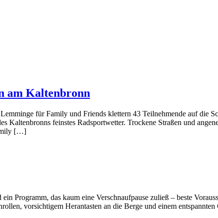
en am Kaltenbronn
der Lemminge für Family und Friends klettern 43 Teilnehmende auf di
es Kaltenbronns feinstes Radsportwetter. Trockene Straßen und angen
amily […]
n Programm, das kaum eine Verschnaufpause zuließ – beste Vorausse
Einrollen, vorsichtigem Herantasten an die Berge und einem entspannte