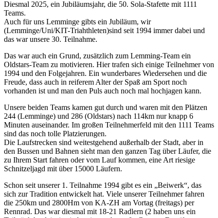
Diesmal 2025, ein Jubiläumsjahr, die 50. Sola-Stafette mit 1111
Teams.
Auch für uns Lemminge gibts ein Jubiläum, wir
(Lemminge/Uni/KIT-Triahthleten)sind seit 1994 immer dabei und
das war unsere 30. Teilnahme.
Das war auch ein Grund, zusätzlich zum Lemming-Team ein
Oldstars-Team zu motivieren. Hier trafen sich einige Teilnehmer von
1994 und den Folgejahren. Ein wunderbares Wiedersehen und die
Freude, dass auch in reiferem Alter der Spaß am Sport noch
vorhanden ist und man den Puls auch noch mal hochjagen kann.
Unsere beiden Teams kamen gut durch und waren mit den Plätzen
244 (Lemminge) und 286 (Oldstars) nach 114km nur knapp 6
Minuten auseinander. Im großen Teilnehmerfeld mit den 1111 Teams
sind das noch tolle Platzierungen.
Die Laufstrecken sind weitestgehend außerhalb der Stadt, aber in
den Bussen und Bahnen sieht man den ganzen Tag über Läufer, die
zu Ihrem Start fahren oder vom Lauf kommen, eine Art riesige
Schnitzeljagd mit über 15000 Läufern.
Schon seit unserer 1. Teilnahme 1994 gibt es ein „Beiwerk“, das
sich zur Tradition entwickelt hat. Viele unserer Teilnehmer fahren
die 250km und 2800Hm von KA-ZH am Vortag (freitags) per
Rennrad. Das war diesmal mit 18-21 Radlern (2 haben uns ein