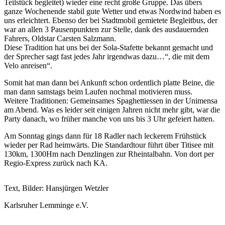
Teilstück begleitet) wieder eine recht große Gruppe. Das übers
ganze Wochenende stabil gute Wetter und etwas Nordwind haben es
uns erleichtert. Ebenso der bei Stadtmobil gemietete Begleitbus, der
war an allen 3 Pausenpunkten zur Stelle, dank des ausdauernden
Fahrers, Oldstar Carsten Salzmann.
Diese Tradition hat uns bei der Sola-Stafette bekannt gemacht und
der Sprecher sagt fast jedes Jahr irgendwas dazu…“, die mit dem
Velo anreisen“.
Somit hat man dann bei Ankunft schon ordentlich platte Beine, die
man dann samstags beim Laufen nochmal motivieren muss.
Weitere Traditionen: Gemeinsames Spaghettiessen in der Unimensa
am Abend. Was es leider seit einigen Jahren nicht mehr gibt, war die
Party danach, wo früher manche von uns bis 3 Uhr gefeiert hatten.
Am Sonntag gings dann für 18 Radler nach leckerem Frühstück
wieder per Rad heimwärts. Die Standardtour führt über Titisee mit
130km, 1300Hm nach Denzlingen zur Rheintalbahn. Von dort per
Regio-Express zurück nach KA.
Text, Bilder: Hansjürgen Wetzler
Karlsruher Lemminge e.V.