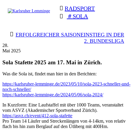
Skip
RADSPORT
to
content
SOLA
Karlsruher
Triathlon Radsport Skilanglauf
Lemminge
BEITRAGSNAVIGATION
ERFOLGREICHER SAISONEINSTIEG IN DER
2. BUNDESLIGA
28.
Mai 2025
Sola Stafette 2025 am 17. Mai in Zürich.
Was die Sola ist, findet man hier in den Berichten:
https://karlsruher-lemminge.de/2023/05/10/sola-2023-schneller-und-
noch-schneller/
https://karlsruher-lemminge.de/2024/05/06/sola-2024/
In Kurzform: Eine Laufstaffel mit über 1000 Teams, veranstaltet
vom ASVZ (Akademischer Sportverband Zürich).
https://asvz.ch/event/412-sola-stafette
Pro Team 14 Läufer und Streckenlängen von 4-14km, von relativ
flach bis hin zum Berglauf auf den Ütliberg mit 400Hm.