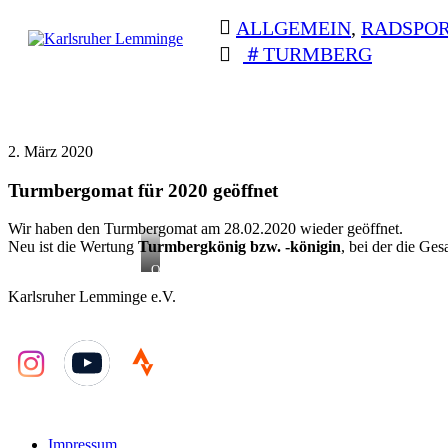
Skip
ALLGEMEIN
,
RADSPO
to
content
TURMBERG
Karlsruher
Triathlon Radsport
Lemminge
Skilanglauf
BEITRAGSNAVIGATION
2. März 2020
Turmbergomat für 2020 geöffnet
Wir haben den Turmbergomat am 28.02.2020 wieder geöffnet.
Neu ist die Wertung
Turmbergkönig bzw. -königin
, bei der die Ges
OLYMPUS
DIGITAL
Karlsruher Lemminge e.V.
CAMERA
YouTube
Impressum