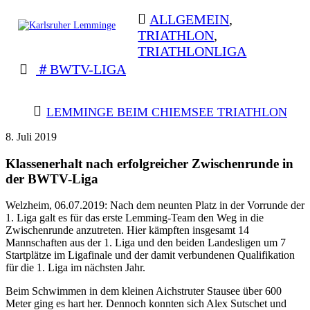
Skip
ALLGEMEIN
,
to
TRIATHLON
,
content
TRIATHLONLIGA
Karlsruher
Triathlon Radsport Skilanglauf
Lemminge
BWTV-LIGA
BEITRAGSNAVIGATION
LEMMINGE BEIM CHIEMSEE TRIATHLON
8. Juli 2019
Klassenerhalt nach erfolgreicher Zwischenrunde in
der BWTV-Liga
Welzheim, 06.07.2019: Nach dem neunten Platz in der Vorrunde der
1. Liga galt es für das erste Lemming-Team den Weg in die
Zwischenrunde anzutreten. Hier kämpften insgesamt 14
Mannschaften aus der 1. Liga und den beiden Landesligen um 7
Startplätze im Ligafinale und der damit verbundenen Qualifikation
für die 1. Liga im nächsten Jahr.
Beim Schwimmen in dem kleinen Aichstruter Stausee über 600
Meter ging es hart her. Dennoch konnten sich Alex Sutschet und