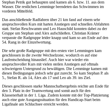
Stephan Petrik gut behaupten und kamen als 6. bzw. 11. aus dem
Wasser. Die restlichen Lemminge beendeten das Schwimmen im
vorderen Mittelfeld.
Das anschließende Radfahren über 21 km fand auf einem sehr
anspruchsvollen Kurs mit harten Anstiegen und schnellen Abfahrten
statt. Stefan Reschwamm und Leo Hauschild konnten dabei zu der
Gruppe um Stephan und Alex aufschließen. Christian Krämer
verpasste die Radgruppe leider knapp und kam so am Ende auf den
54. Rang in der Einzelwertung.
Die sehr große Radgruppe mit den ersten vier Lemmingen kam
geschlossen in die zweite Wechselzone, wodurch es auf eine
Laufentscheidung hinauslief. Auch hier war wieder ein
anspruchsvoller Kurs mit vielen steilen Anstiegen auf oftmals
schwierigem Untergrund zu bewältigen. Die Lemminge kamen mit
diesen Bedingungen jedoch sehr gut zurecht. So kam Stephan P. als
5., Stefan R. als 14, Alex als 17 und Leo als 39. ins Ziel.
Dieses geschlossen starke Mannschaftsergebnis reichte am Ende für
den 3. Platz in der Teamwertung und somit auch für den
Klassenerhalt in der 1. Liga. Zudem konnte mit der Top-Platzierung
auch eine gute Ausgangssituation für den Handicap-Start beim
Ligafinale am Schluchsee erreicht werden.