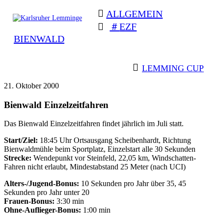
Skip
ALLGEMEIN
to
content
EZF
Karlsruher
Triathlon Radsport Skilanglauf
BIENWALD
Lemminge
BEITRAGSNAVIGATION
LEMMING CUP
21. Oktober 2000
Bienwald Einzelzeitfahren
Das Bienwald Einzelzeitfahren findet jährlich im Juli statt.
Start/Ziel:
18:45 Uhr Ortsausgang Scheibenhardt, Richtung
Bienwaldmühle beim Sportplatz, Einzelstart alle 30 Sekunden
Strecke:
Wendepunkt vor Steinfeld, 22,05 km, Windschatten-
Fahren nicht erlaubt, Mindestabstand 25 Meter (nach UCI)
Alters-/Jugend-Bonus:
10 Sekunden pro Jahr über 35, 45
Sekunden pro Jahr unter 20
Frauen-Bonus:
3:30 min
Ohne-Auflieger-Bonus:
1:00 min