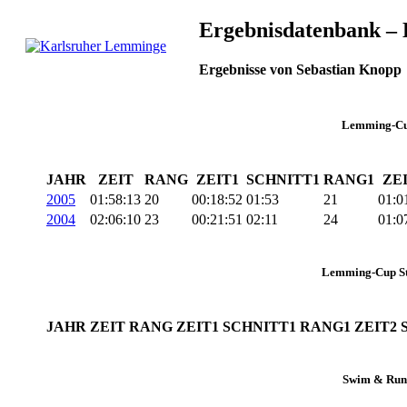
Skip
Ergebnisdatenbank – 
to
content
Ergebnisse von Sebastian Knopp
Karlsruher
Triathlon Radsport
Lemminge
Skilanglauf
Lemming-Cu
JAHR
ZEIT
RANG
ZEIT1
SCHNITT1
RANG1
ZE
2005
01:58:13
20
00:18:52
01:53
21
01:0
2004
02:06:10
23
00:21:51
02:11
24
01:0
Lemming-Cup St
JAHR
ZEIT
RANG
ZEIT1
SCHNITT1
RANG1
ZEIT2
Swim & Run