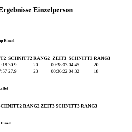
Ergebnisse Einzelperson
p Einzel
IT2
SCHNITT2
RANG2
ZEIT3
SCHNITT3
RANG3
1:18
30.9
20
00:38:03
04:45
20
7:57
27.9
23
00:36:22
04:32
18
affel
SCHNITT2
RANG2
ZEIT3
SCHNITT3
RANG3
 Einzel