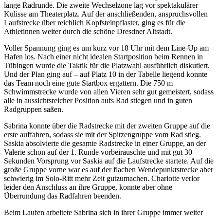
lange Radrunde. Die zweite Wechselzone lag vor spektakulärer
Kulisse am Theaterplatz. Auf der anschließenden, anspruchsvollen
Laufstrecke über reichlich Kopfsteinpflaster, ging es für die
Athletinnen weiter durch die schöne Dresdner Altstadt.
Voller Spannung ging es um kurz vor 18 Uhr mit dem Line-Up am
Hafen los. Nach einer nicht idealen Startposition beim Rennen in
Tübingen wurde die Taktik für die Platzwahl ausführlich diskutiert.
Und der Plan ging auf – auf Platz 10 in der Tabelle liegend konnte
das Team noch eine gute Startbox ergattern. Die 750 m
Schwimmstrecke wurde von allen Vieren sehr gut gemeistert, sodass
alle in aussichtsreicher Position aufs Rad stiegen und in guten
Radgruppen saßen.
Sabrina konnte über die Radstrecke mit der zweiten Gruppe auf die
erste auffahren, sodass sie mit der Spitzengruppe vom Rad stieg.
Saskia absolvierte die gesamte Radstrecke in einer Gruppe, an der
Valerie schon auf der 1. Runde vorbeirauschte und mit gut 30
Sekunden Vorsprung vor Saskia auf die Laufstrecke startete. Auf die
große Gruppe vorne war es auf der flachen Wendepunktstrecke aber
schwierig im Solo-Ritt mehr Zeit gutzumachen. Charlotte verlor
leider den Anschluss an ihre Gruppe, konnte aber ohne
Überrundung das Radfahren beenden.
Beim Laufen arbeitete Sabrina sich in ihrer Gruppe immer weiter