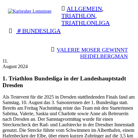
Skip
ALLGEMEIN
,
to
TRIATHLON
,
content
TRIATHLONLIGA
Karlsruher
Triathlon Radsport Skilanglauf
Lemminge
BUNDESLIGA
BEITRAGSNAVIGATION
VALERIE MOSER GEWINNT
HEIDELBERGMAN
11.
August 2024
1. Triathlon Bundesliga in der Landeshauptstadt
Dresden
Als Testevent für die 2025 in Dresden stattfindenden Finals fand am
Samstag, 10. August das 3. Saisonrennen der 1. Bundesliga statt.
Bereits am Freitag Nachmittag reiste das Team mit den Starterinnen
Sabrina, Valerie, Saskia und Charlotte sowie Anne als Betreuerin
nach Dresden an. Der Samstagvormittag wurde für einen
Streckencheck der Rad- und Laufstrecke in der Dresdner Innenstadt
genutzt. Die Strecke führte vom Schwimmen im Alberthafen, einem
Hafenbecken der Elbe, über einen kurzen Zubringer auf die 3,5 km