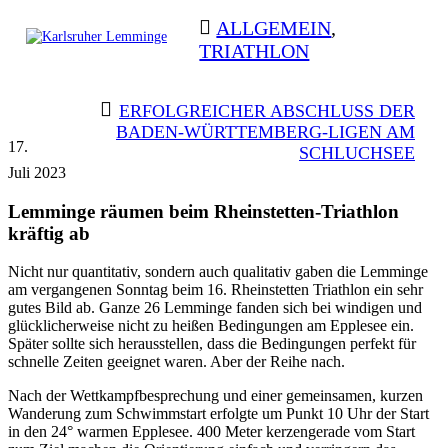
Skip
ALLGEMEIN
,
to
TRIATHLON
content
Karlsruher
Triathlon Radsport Skilanglauf
Lemminge
BEITRAGSNAVIGATION
ERFOLGREICHER ABSCHLUSS DER
BADEN-WÜRTTEMBERG-LIGEN AM
17.
SCHLUCHSEE
Juli 2023
Lemminge räumen beim Rheinstetten-Triathlon
kräftig ab
Nicht nur quantitativ, sondern auch qualitativ gaben die Lemminge
am vergangenen Sonntag beim 16. Rheinstetten Triathlon ein sehr
gutes Bild ab. Ganze 26 Lemminge fanden sich bei windigen und
glücklicherweise nicht zu heißen Bedingungen am Epplesee ein.
Später sollte sich herausstellen, dass die Bedingungen perfekt für
schnelle Zeiten geeignet waren. Aber der Reihe nach.
Nach der Wettkampfbesprechung und einer gemeinsamen, kurzen
Wanderung zum Schwimmstart erfolgte um Punkt 10 Uhr der Start
in den 24° warmen Epplesee. 400 Meter kerzengerade vom Start