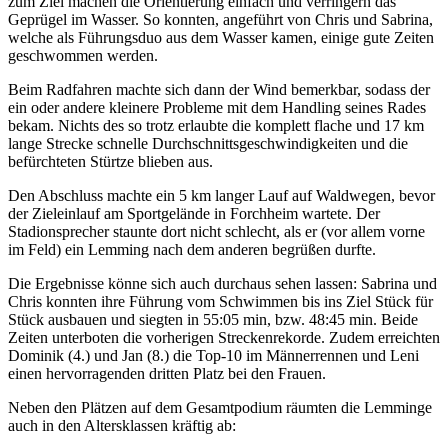
zum Ziel machen die Orientierung einfach und verringern das
Geprügel im Wasser. So konnten, angeführt von Chris und Sabrina,
welche als Führungsduo aus dem Wasser kamen, einige gute Zeiten
geschwommen werden.
Beim Radfahren machte sich dann der Wind bemerkbar, sodass der
ein oder andere kleinere Probleme mit dem Handling seines Rades
bekam. Nichts des so trotz erlaubte die komplett flache und 17 km
lange Strecke schnelle Durchschnittsgeschwindigkeiten und die
befürchteten Stürtze blieben aus.
Den Abschluss machte ein 5 km langer Lauf auf Waldwegen, bevor
der Zieleinlauf am Sportgelände in Forchheim wartete. Der
Stadionsprecher staunte dort nicht schlecht, als er (vor allem vorne
im Feld) ein Lemming nach dem anderen begrüßen durfte.
Die Ergebnisse könne sich auch durchaus sehen lassen: Sabrina und
Chris konnten ihre Führung vom Schwimmen bis ins Ziel Stück für
Stück ausbauen und siegten in 55:05 min, bzw. 48:45 min. Beide
Zeiten unterboten die vorherigen Streckenrekorde. Zudem erreichten
Dominik (4.) und Jan (8.) die Top-10 im Männerrennen und Leni
einen hervorragenden dritten Platz bei den Frauen.
Neben den Plätzen auf dem Gesamtpodium räumten die Lemminge
auch in den Altersklassen kräftig ab: