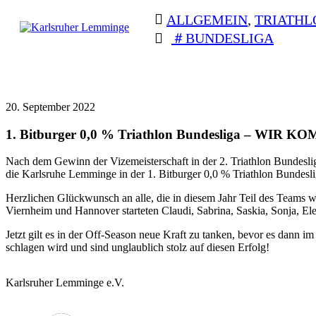
Skip
ALLGEMEIN
,
TRIATHL
to
content
BUNDESLIGA
Karlsruher
Triathlon Radsport
Lemminge
Skilanglauf
BEITRAGSNAVIGATION
20. September 2022
1. Bitburger 0,0 % Triathlon Bundesliga – WIR 
Nach dem Gewinn der Vizemeisterschaft in der 2. Triathlon Bundesli
die Karlsruhe Lemminge in der 1. Bitburger 0,0 % Triathlon Bundeslig
Herzlichen Glückwunsch an alle, die in diesem Jahr Teil des Teams w
Viernheim und Hannover starteten Claudi, Sabrina, Saskia, Sonja, E
Jetzt gilt es in der Off-Season neue Kraft zu tanken, bevor es dann 
schlagen wird und sind unglaublich stolz auf diesen Erfolg!
Karlsruher Lemminge e.V.