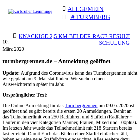
Skip
ALLGEMEIN
to
content
TURMBERG
Karlsruher
Triathlon Radsport Skilanglauf
Lemminge
BEITRAGSNAVIGATION
KNACKIGE 2,5 KM BEI DER RACE RESULT
10.
SCHULUNG
März 2020
turmbergrennen.de – Anmeldung geöffnet
Update:
Aufgrund des Coronavirus kann das Turmbergrennen nicht
wie geplant am 9. Mai stattfinden. Wir suchen einen
Ausweichtermin später im Jahr.
Ursprünglicher Text:
Die Online Anmeldung für das
Turmbergrennen
am 09.05.2020 ist
geöffnet und es gibt bereits die ersten 20 Anmeldungen. Denkt an
das Teilnehmerlimit von 250 Radfahren und Staffeln (Radfahrer +
Läufer in den vier Kategorien Männer, Frauen, Mixed und 100plus).
Im letzten Jahr wurde das Teilnehmerlimit mit 218 Startern bereits
fast erreicht. Damit Euch das Bilden einer Staffel einfacher fällt,
haben wir eine neue Staffelbörse eingerichtet. Alles weitere dazu