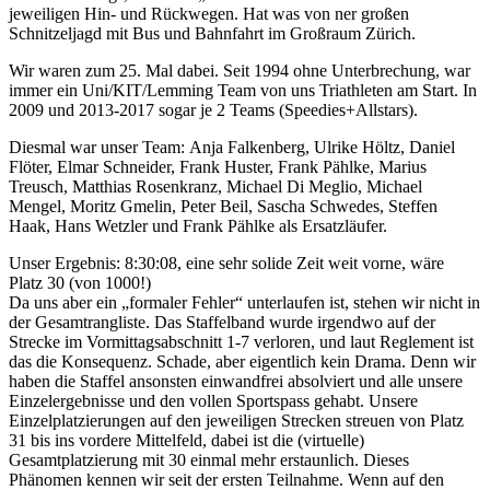
jeweiligen Hin- und Rückwegen. Hat was von ner großen
Schnitzeljagd mit Bus und Bahnfahrt im Großraum Zürich.
Wir waren zum 25. Mal dabei. Seit 1994 ohne Unterbrechung, war
immer ein Uni/KIT/Lemming Team von uns Triathleten am Start. In
2009 und 2013-2017 sogar je 2 Teams (Speedies+Allstars).
Diesmal war unser Team: Anja Falkenberg, Ulrike Höltz, Daniel
Flöter, Elmar Schneider, Frank Huster, Frank Pählke, Marius
Treusch, Matthias Rosenkranz, Michael Di Meglio, Michael
Mengel, Moritz Gmelin, Peter Beil, Sascha Schwedes, Steffen
Haak, Hans Wetzler und Frank Pählke als Ersatzläufer.
Unser Ergebnis: 8:30:08, eine sehr solide Zeit weit vorne, wäre
Platz 30 (von 1000!)
Da uns aber ein „formaler Fehler“ unterlaufen ist, stehen wir nicht in
der Gesamtrangliste. Das Staffelband wurde irgendwo auf der
Strecke im Vormittagsabschnitt 1-7 verloren, und laut Reglement ist
das die Konsequenz. Schade, aber eigentlich kein Drama. Denn wir
haben die Staffel ansonsten einwandfrei absolviert und alle unsere
Einzelergebnisse und den vollen Sportspass gehabt. Unsere
Einzelplatzierungen auf den jeweiligen Strecken streuen von Platz
31 bis ins vordere Mittelfeld, dabei ist die (virtuelle)
Gesamtplatzierung mit 30 einmal mehr erstaunlich. Dieses
Phänomen kennen wir seit der ersten Teilnahme. Wenn auf den