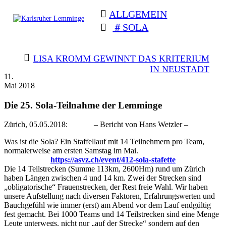
Skip
ALLGEMEIN
to
content
SOLA
Karlsruher
Triathlon Radsport Skilanglauf
Lemminge
BEITRAGSNAVIGATION
LISA KROMM GEWINNT DAS KRITERIUM
IN NEUSTADT
11.
Mai 2018
Die 25. Sola-Teilnahme der Lemminge
Zürich, 05.05.2018: – Bericht von Hans Wetzler –
Was ist die Sola? Ein Staffellauf mit 14 Teilnehmern pro Team,
normalerweise am ersten Samstag im Mai.
https://asvz.ch/event/412-sola-stafette
Die 14 Teilstrecken (Summe 113km, 2600Hm) rund um Zürich
haben Längen zwischen 4 und 14 km. Zwei der Strecken sind
„obligatorische“ Frauenstrecken, der Rest freie Wahl. Wir haben
unsere Aufstellung nach diversen Faktoren, Erfahrungswerten und
Bauchgefühl wie immer (erst) am Abend vor dem Lauf endgültig
fest gemacht. Bei 1000 Teams und 14 Teilstrecken sind eine Menge
Leute unterwegs, nicht nur „auf der Strecke“ sondern auf den