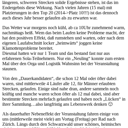
längeren, schweren Strecken solide Ergebnisse stehen, ist das im
Endergebnis diese Wirkung. Nach vielen Jahren (15 mal) mit
Platzierungen in den Top 20 (2014->Platz 10!!!) ist das dennoch
auch dieses Jahr besser gelaufen als zu erwarten war.
Das Wetter war morgens noch kühl, ab ca 10Uhr zunehmend warm,
nachmittags heiß. Wem das beim Laufen keine Probleme macht, der
hat den positiven Effekt, daß rumstehen und warten, oder nach dem
eigenen Laufabschnitt locker „heimwärts“ joggen keine
Klamottenprobleme bereitet.
Diesmal hatten wir nur 1 Team und das bestand fast nur aus
erfahrenen Sola-Teilnehmern. Nur ein „Neuling“ konnte zum ersten
Mal über den Orga und Logistik Wahnsinn bei der Veranstaltung
staunen.
Von den „Dauerkandidaten“, die schon 12 Mal oder öfter dabei
waren, sind mittlerweile 4 Läufer alle 12, für Männer erlaubten
Strecken, gelaufen. Einige sind nahe dran, andere sammeln noch
kräftig und manche waren schon öfter als 12 mal dabei, sind aber
bestimmte Strecken mehrfach gelaufen und haben noch „Lücken“ in
ihrer Sammlung…also langfristig ans Lebenswerk denken 🙂
Als dauerhafter Nebeneffekt der Veranstaltung fahren einige von
uns (mittlerweile meist viele) am Vortag (Freitag) per Rad nach
Zürich. Längs durch den Schwarzwald unser schönes, heimisches