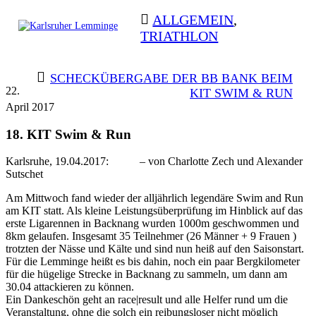
Skip
ALLGEMEIN
,
to
TRIATHLON
content
Karlsruher
Triathlon Radsport Skilanglauf
Lemminge
BEITRAGSNAVIGATION
SCHECKÜBERGABE DER BB BANK BEIM
22.
KIT SWIM & RUN
April 2017
18. KIT Swim & Run
Karlsruhe, 19.04.2017: – von Charlotte Zech und Alexander
Sutschet
Am Mittwoch fand wieder der alljährlich legendäre Swim and Run
am KIT statt. Als kleine Leistungsüberprüfung im Hinblick auf das
erste Ligarennen in Backnang wurden 1000m geschwommen und
8km gelaufen. Insgesamt 35 Teilnehmer (26 Männer + 9 Frauen )
trotzten der Nässe und Kälte und sind nun heiß auf den Saisonstart.
Für die Lemminge heißt es bis dahin, noch ein paar Bergkilometer
für die hügelige Strecke in Backnang zu sammeln, um dann am
30.04 attackieren zu können.
Ein Dankeschön geht an race|result und alle Helfer rund um die
Veranstaltung, ohne die solch ein reibungsloser nicht möglich