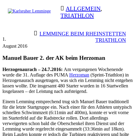
Skip
ALLGEMEIN
,
to
TRIATHLON
content
Karlsruher
Triathlon Radsport Skilanglauf
Lemminge
BEITRAGSNAVIGATION
LEMMINGE BEIM RHEINSTETTEN
1.
TRIATHLON
August 2016
Manuel Bauer 2. der AK beim Herzoman
Herzogenaurach – 24.7.2016:
Am vergangenen Wochenende
wurde die 31. Auflage des PUMA
Herzoman
(Sprint-Triathlon) in
Herzogenaurach ausgetragen, was sich ein Lemming nicht entgehen
lassen wollte. Die insgesamt 480 Starter wurden in 16 Startwellen
losgelassen – der Leistung nach aufsteigend.
Einem Lemming entsprechend trug sich Manuel Bauer traditionell
für die letzte Startgruppe ein. Nach einer für den Athleten untypisch
schnellen Schwimmzeit (6:11min auf 400m), konnte er weit vorne
im Starterfeld auf die Radstrecke rollen. Dort allerdings
verweigerten schon bald die Oberschenkel ihren Dienst und der
Lemming wurde regelrecht eingesammelt (33:36min auf 18km).
Beim Laufen konnte er jedoch die Turbinen reaktivieren und holte