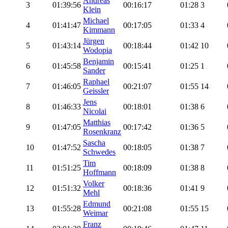
Andreas
3
01:39:56
00:16:17
01:28
3
Klein
Michael
4
01:41:47
00:17:05
01:33
4
Kimmann
Jürgen
5
01:43:14
00:18:44
01:42
10
Wodopia
Benjamin
6
01:45:58
00:15:41
01:25
1
Sander
Raphael
7
01:46:05
00:21:07
01:55
14
Geissler
Jens
8
01:46:33
00:18:01
01:38
6
Nicolai
Matthias
9
01:47:05
00:17:42
01:36
5
Rosenkranz
Sascha
10
01:47:52
00:18:05
01:38
7
Schwedes
Tim
11
01:51:25
00:18:09
01:38
8
Hoffmann
Volker
12
01:51:32
00:18:36
01:41
9
Mehl
Edmund
13
01:55:28
00:21:08
01:55
15
Weimar
Franz