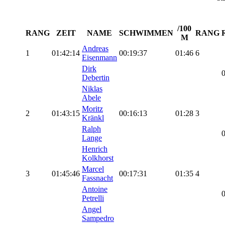
/100
RANG
ZEIT
NAME
SCHWIMMEN
RANG
M
Andreas
1
01:42:14
00:19:37
01:46
6
Eisenmann
Dirk
0
Debertin
Niklas
Abele
Moritz
2
01:43:15
00:16:13
01:28
3
Kränkl
Ralph
0
Lange
Henrich
Kolkhorst
Marcel
3
01:45:46
00:17:31
01:35
4
Fassnacht
Antoine
0
Petrelli
Angel
Sampedro