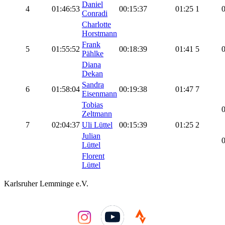
Daniel
4
01:46:53
00:15:37
01:25
1
0
Conradi
Charlotte
Horstmann
Frank
5
01:55:52
00:18:39
01:41
5
0
Pählke
Diana
Dekan
Sandra
6
01:58:04
00:19:38
01:47
7
Eisenmann
Tobias
0
Zeltmann
7
02:04:37
Uli Lüttel
00:15:39
01:25
2
Julian
0
Lüttel
Florent
Lüttel
Karlsruher Lemminge e.V.
YouTube