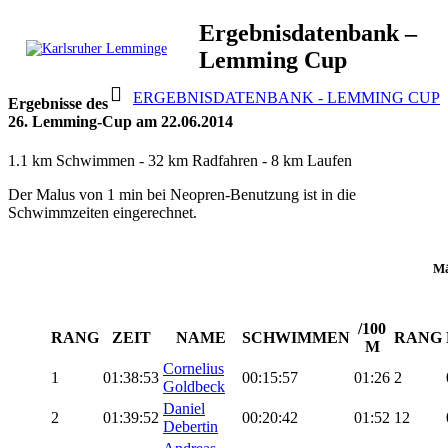
Skip
Ergebnisdatenbank –
to
Lemming Cup
content
Karlsruher
Triathlon Radsport Skilanglauf
ERGEBNISDATENBANK - LEMMING CUP
Lemminge
Ergebnisse des
26. Lemming-Cup am 22.06.2014
1.1 km Schwimmen - 32 km Radfahren - 8 km Laufen
Der Malus von 1 min bei Neopren-Benutzung ist in die
Schwimmzeiten eingerechnet.
Mä
/100
RANG
ZEIT
NAME
SCHWIMMEN
RANG
M
Cornelius
1
01:38:53
00:15:57
01:26
2
Goldbeck
Daniel
2
01:39:52
00:20:42
01:52
12
Debertin