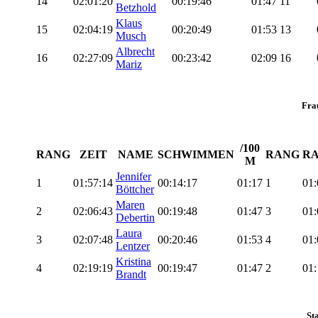
14
02:01:20
00:19:46
01:47
11
Betzhold
Klaus
15
02:04:19
00:20:49
01:53
13
Musch
Albrecht
16
02:27:09
00:23:42
02:09
16
Mariz
Fra
/100
RANG
ZEIT
NAME
SCHWIMMEN
RANG
R
M
Jennifer
1
01:57:14
00:14:17
01:17
1
01:
Böttcher
Maren
2
02:06:43
00:19:48
01:47
3
01:
Debertin
Laura
3
02:07:48
00:20:46
01:53
4
01:
Lentzer
Kristina
4
02:19:19
00:19:47
01:47
2
01:
Brandt
Sta