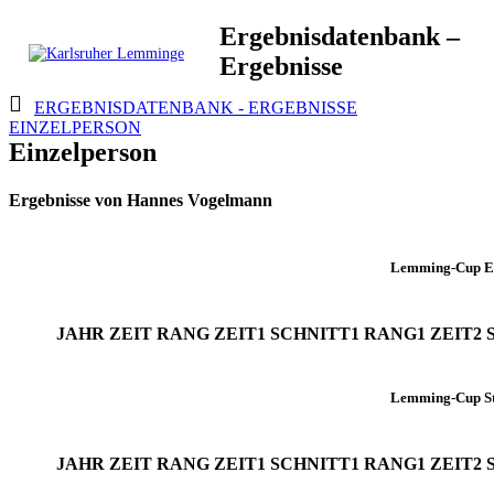
Skip
Ergebnisdatenbank –
to
Ergebnisse
content
Karlsruher
Triathlon Radsport Skilanglauf
ERGEBNISDATENBANK - ERGEBNISSE
Lemminge
EINZELPERSON
Einzelperson
Ergebnisse von Hannes Vogelmann
Lemming-Cup E
JAHR
ZEIT
RANG
ZEIT1
SCHNITT1
RANG1
ZEIT2
Lemming-Cup St
JAHR
ZEIT
RANG
ZEIT1
SCHNITT1
RANG1
ZEIT2