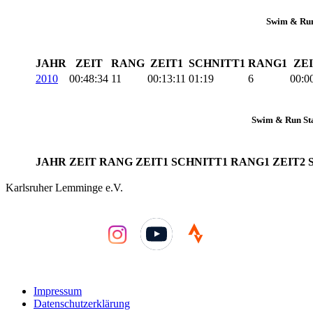
Swim & Run
JAHR
ZEIT
RANG
ZEIT1
SCHNITT1
RANG1
ZEI
2010
00:48:34
11
00:13:11
01:19
6
00:0
Swim & Run Sta
JAHR
ZEIT
RANG
ZEIT1
SCHNITT1
RANG1
ZEIT2
Karlsruher Lemminge e.V.
YouTube
Impressum
Datenschutzerklärung