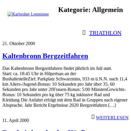
Skip
Kategorie:
Allgemein
to
content
Karlsruher
Triathlon Radsport Skilanglauf
Lemminge
TRIATHLON
21. Oktober 2000
Kaltenbronn Bergzeitfahren
Das Kaltenbronn Bergzeitfahren findet jährlich im Juli statt.
Start: ca. 18:45 Uhr in Hilpertsau an der
BushaltestelleZiel: Parkplatz Schwarzmiss, 933 m ü.N.N. nach 11,4
km Alters-/Jugend-Bonus: 10 Sekunden pro Jahr über 35, 60
Sekunden pro Jahr unter 20Frauen-Bonus: 5:00 MinutenGewichts-
Bonus: 10 Sekunden pro kg über 75 kg inklusive Rad und
Kleidung Die Anfahrt erfolgt mit dem Rad in Gruppen nach eigener
Absprache. Jahr Bericht Ergebnisse 2020 Bergzeitfahren […]
WEITERLESEN
11. April 2000