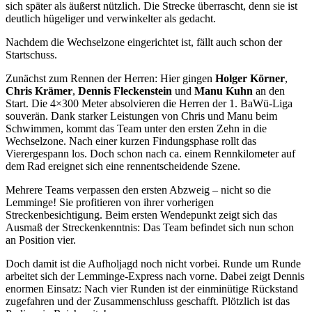
sich später als äußerst nützlich. Die Strecke überrascht, denn sie ist
deutlich hügeliger und verwinkelter als gedacht.
Nachdem die Wechselzone eingerichtet ist, fällt auch schon der
Startschuss.
Zunächst zum Rennen der Herren: Hier gingen
Holger Körner
,
Chris Krämer
,
Dennis Fleckenstein
und
Manu Kuhn
an den
Start. Die 4×300 Meter absolvieren die Herren der 1. BaWü-Liga
souverän. Dank starker Leistungen von Chris und Manu beim
Schwimmen, kommt das Team unter den ersten Zehn in die
Wechselzone. Nach einer kurzen Findungsphase rollt das
Vierergespann los. Doch schon nach ca. einem Rennkilometer auf
dem Rad ereignet sich eine rennentscheidende Szene.
Mehrere Teams verpassen den ersten Abzweig – nicht so die
Lemminge! Sie profitieren von ihrer vorherigen
Streckenbesichtigung. Beim ersten Wendepunkt zeigt sich das
Ausmaß der Streckenkenntnis: Das Team befindet sich nun schon
an Position vier.
Doch damit ist die Aufholjagd noch nicht vorbei. Runde um Runde
arbeitet sich der Lemminge-Express nach vorne. Dabei zeigt Dennis
enormen Einsatz: Nach vier Runden ist der einminütige Rückstand
zugefahren und der Zusammenschluss geschafft. Plötzlich ist das