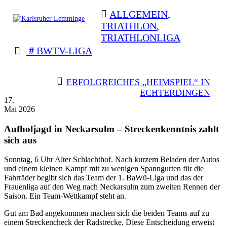
Skip
ALLGEMEIN
,
to
TRIATHLON
,
content
TRIATHLONLIGA
Karlsruher
Triathlon Radsport Skilanglauf
Lemminge
BWTV-LIGA
BEITRAGSNAVIGATION
ERFOLGREICHES „HEIMSPIEL“ IN
ECHTERDINGEN
17.
Mai 2026
Aufholjagd in Neckarsulm – Streckenkenntnis zahlt
sich aus
Sonntag, 6 Uhr Alter Schlachthof. Nach kurzem Beladen der Autos
und einem kleinen Kampf mit zu wenigen Spanngurten für die
Fahrräder begibt sich das Team der 1. BaWü-Liga und das der
Frauenliga auf den Weg nach Neckarsulm zum zweiten Rennen der
Saison. Ein Team-Wettkampf steht an.
Gut am Bad angekommen machen sich die beiden Teams auf zu
einem Streckencheck der Radstrecke. Diese Entscheidung erweist