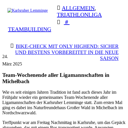
Skip
ALLGEMEIN
,
to
TRIATHLONLIGA
content
Karlsruher
Triathlon Radsport Skilanglauf
Lemminge
TEAMBUILDING
BEITRAGSNAVIGATION
BIKE-CHECK MIT ONLY HIGHEND: SICHER
UND BESTENS VORBEREITET IN DIE NEUE
24.
SAISON
März 2025
Team-Wochenende aller Ligamannschaften in
Michelbach
Wie es seit einigen Jahren Tradition ist fand auch dieses Jahr im
Frühjahr wieder ein gemeinsames Team-Wochenende aller
Ligamannschaften der Karlsruher Lemminge statt. Zum ersten Mal
ging es dabei ins Naturfreundehaus Großer Wald in Michelbach im
Nordschwarzwald.
Treffpunkt war am Freitag Nachmittag in Karlsruhe, um das Gepäck
abzugeben, das mit einem Bus transportiert wurde. Ansonsten