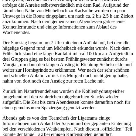
erfolgte die Anreise selbstverständlich mit dem Rad. Aufgrund der
räumlichen Nähe von Michelbach zu Karlsruhe wurden ein paar
Umwege in die Route eingeplant, um nach ca. 2 bis 2,5 h am Zielort
anzukommen. Nach dem gemeinsamen Abendessen gab es eine
Kennenlernrunde und einige Informationen zum Ablauf des
Wochenendes.
Der Samstag begann um 7 Uhr mit einem Auftaktlauf, bei dem die
hügelige Gegend rund um Michelbach erkundet wurde. Nach dem
Frühstück stand eine lange Radfahrt mit ca. 100 km an. Aufgeteilt in
drei Gruppen ging es bei bestem Frühlingswetter zunächst durchs
Murgtal, um dann den langen Anstieg in Richtung Seibelseckle und
weiter zur Hornisgrinde zu erklimmen. Wer nach der sehr schönen
und schnellen Abfahrt zurück ins Murgtal noch nicht genug hatte,
nahm von dort noch den Anstieg zur roten Lache mit.
Zurück im Naturfreundehaus wurden die Kohlenhydratspeicher
umgehend mit den zahlreichen mitgebrachten Snacks wieder
aufgefüllt. Die Zeit bis zum Abendessen konnte daraufhin noch für
einen gemeinsamen Spaziergang genutzt werden.
Abends gab es von den Teamchefs der Ligateams einige
Informationen zum Ablauf der Saison und der geplanten Einteilung
bei den verschiedenen Wettkämpfen. Nach diesem „offiziellen“ Teil
konnte der lange Tag bei einigen Kartenspielen gemütlich