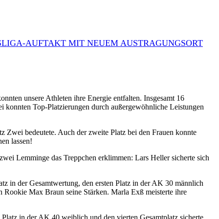
LIGA-AUFTAKT MIT NEUEM AUSTRAGUNGSORT
onnten unsere Athleten ihre Energie entfalten. Insgesamt 16
ei konnten Top-Platzierungen durch außergewöhnliche Leistungen
z Zwei bedeutete. Auch der zweite Platz bei den Frauen konnte
hen lassen!
ar zwei Lemminge das Treppchen erklimmen: Lars Heller sicherte sich
atz in der Gesamtwertung, den ersten Platz in der AK 30 männlich
uch Rookie Max Braun seine Stärken. Marla Exß meisterte ihre
atz in der AK 40 weiblich und den vierten Gesamtplatz sicherte.