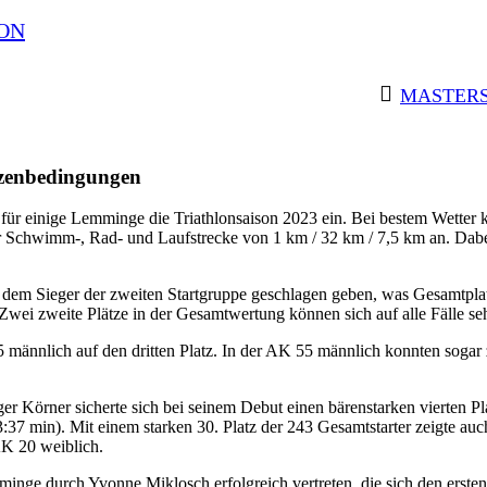
ON
MASTERS
itzenbedingungen
 für einige Lemminge die Triathlonsaison 2023 ein. Bei bestem Wetter k
r Schwimm-, Rad- und Laufstrecke von 1 km / 32 km / 7,5 km an. Dab
 dem Sieger der zweiten Startgruppe geschlagen geben, was Gesamtplat
wei zweite Plätze in der Gesamtwertung können sich auf alle Fälle se
 25 männlich auf den dritten Platz. In der AK 55 männlich konnten sog
 Körner sicherte sich bei seinem Debut einen bärenstarken vierten Pl
23:37 min). Mit einem starken 30. Platz der 243 Gesamtstarter zeigte a
AK 20 weiblich.
 durch Yvonne Miklosch erfolgreich vertreten, die sich den ersten Pl