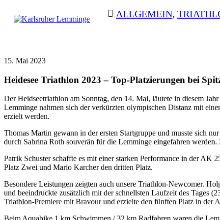
Skip
ALLGEMEIN
,
TRIATHL
to
content
Karlsruher
Triathlon Radsport
BEITRAGSNAVIGATION
Lemminge
Skilanglauf
15. Mai 2023
Heidesee Triathlon 2023 – Top-Platzierungen bei Sp
Der Heidseetriathlon am Sonntag, den 14. Mai, läutete in diesem Jahr
Lemminge nahmen sich der verkürzten olympischen Distanz mit eine
erzielt werden.
Thomas Martin gewann in der ersten Startgruppe und musste sich nur
durch Sabrina Roth souverän für die Lemminge eingefahren werden. Z
Patrik Schuster schaffte es mit einer starken Performance in der AK
Platz Zwei und Mario Karcher den dritten Platz.
Besondere Leistungen zeigten auch unsere Triathlon-Newcomer. Holger
und beeindruckte zusätzlich mit der schnellsten Laufzeit des Tages (
Triathlon-Premiere mit Bravour und erzielte den fünften Platz in der 
Beim Aquabike 1 km Schwimmen / 32 km Radfahren waren die Lemminge