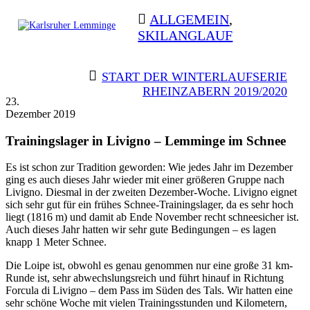
Skip
ALLGEMEIN
,
to
SKILANGLAUF
content
Karlsruher
Triathlon Radsport Skilanglauf
Lemminge
BEITRAGSNAVIGATION
START DER WINTERLAUFSERIE
RHEINZABERN 2019/2020
23.
Dezember 2019
Trainingslager in Livigno – Lemminge im Schnee
Es ist schon zur Tradition geworden: Wie jedes Jahr im Dezember
ging es auch dieses Jahr wieder mit einer größeren Gruppe nach
Livigno. Diesmal in der zweiten Dezember-Woche. Livigno eignet
sich sehr gut für ein frühes Schnee-Trainingslager, da es sehr hoch
liegt (1816 m) und damit ab Ende November recht schneesicher ist.
Auch dieses Jahr hatten wir sehr gute Bedingungen – es lagen
knapp 1 Meter Schnee.
Die Loipe ist, obwohl es genau genommen nur eine große 31 km-
Runde ist, sehr abwechslungsreich und führt hinauf in Richtung
Forcula di Livigno – dem Pass im Süden des Tals. Wir hatten eine
sehr schöne Woche mit vielen Trainingsstunden und Kilometern,