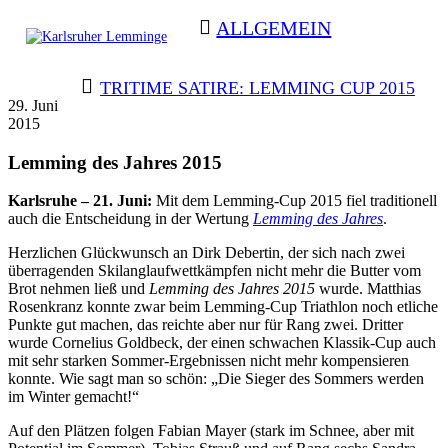
Skip
ALLGEMEIN
to
content
Karlsruher
Triathlon Radsport Skilanglauf
BEITRAGSNAVIGATION
TRITIME SATIRE: LEMMING CUP 2015
Lemminge
29. Juni
2015
Lemming des Jahres 2015
Karlsruhe – 21. Juni:
Mit dem Lemming-Cup 2015 fiel traditionell
auch die Entscheidung in der Wertung
Lemming des Jahres
.
Herzlichen Glückwunsch an Dirk Debertin, der sich nach zwei
überragenden Skilanglaufwettkämpfen nicht mehr die Butter vom
Brot nehmen ließ und
Lemming des Jahres 2015
wurde. Matthias
Rosenkranz konnte zwar beim Lemming-Cup Triathlon noch etliche
Punkte gut machen, das reichte aber nur für Rang zwei. Dritter
wurde Cornelius Goldbeck, der einen schwachen Klassik-Cup auch
mit sehr starken Sommer-Ergebnissen nicht mehr kompensieren
konnte. Wie sagt man so schön: „Die Sieger des Sommers werden
im Winter gemacht!“
Auf den Plätzen folgen Fabian Mayer (stark im Schnee, aber mit