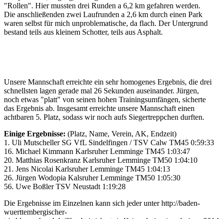
"Rollen". Hier mussten drei Runden a 6,2 km gefahren werden.
Die anschließenden zwei Laufrunden a 2,6 km durch einen Park
waren selbst für mich unproblematische, da flach. Der Untergrund
bestand teils aus kleinem Schotter, teils aus Asphalt.
Unsere Mannschaft erreichte ein sehr homogenes Ergebnis, die drei
schnellsten lagen gerade mal 26 Sekunden auseinander. Jürgen,
noch etwas "platt" von seinen hohen Trainingsumfängen, sicherte
das Ergebnis ab. Insgesamt erreichte unsere Mannschaft einen
achtbaren 5. Platz, sodass wir noch aufs Siegertreppchen durften.
Einige Ergebnisse:
(Platz, Name, Verein, AK, Endzeit)
1. Uli Mutscheller SG VfL Sindelfingen / TSV Calw TM45 0:59:33
16. Michael Kimmann Karlsruher Lemminge TM45 1:03:47
20. Matthias Rosenkranz Karlsruher Lemminge TM50 1:04:10
21. Jens Nicolai Karlsruher Lemminge TM45 1:04:13
26. Jürgen Wodopia Kalsruher Lemminge TM50 1:05:30
56. Uwe Boßler TSV Neustadt 1:19:28
Die Ergebnisse im Einzelnen kann sich jeder unter http://baden-
wuerttembergischer-