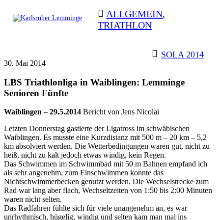
Skip
ALLGEMEIN
,
to
TRIATHLON
content
Karlsruher
Triathlon Radsport Skilanglauf
Lemminge
BEITRAGSNAVIGATION
SOLA 2014
30. Mai 2014
LBS Triathlonliga in Waiblingen: Lemminge
Senioren Fünfte
Waiblingen – 29.5.2014
Bericht von Jens Nicolai
Letzten Donnerstag gastierte der Ligatross im schwäbischen
Waiblingen. Es musste eine Kurzdistanz mit 500 m – 20 km – 5,2
km absolviert werden. Die Wetterbedingungen waren gut, nicht zu
heiß, nicht zu kalt jedoch etwas windig, kein Regen.
Das Schwimmen im Schwimmbad mit 50 m Bahnen empfand ich
als sehr angenehm, zum Einschwimmen konnte das
Nichtschwimmerbecken genutzt werden. Die Wechselstrecke zum
Rad war lang aber flach, Wechseltzeiten von 1:50 bis 2:00 Minuten
waren nicht selten.
Das Radfahren fühlte sich für viele unangenehm an, es war
unrhythmisch, hügelig, windig und selten kam man mal ins