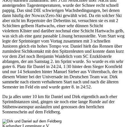
AKs) starteten zusammen. Bei 5 cm Neuschnee über Nacht und
ansteigenden Tagestemperaturen, wurde der Schnee recht schnell
pappig. Das sind DIE schwierigen Wachsbedingungen, bei denen
dann häufig der Nowax/Zero-Ski gewählt wird. Da ein solcher Ski
aber nicht im Repertoire der Debertins ist, versuchten sie es mit 2
Schichten gelbem Hartwachs, einer sehr dünnen Schicht
violettem Klister und darüber nochmal eine Schicht Hartwachs gelb,
was sich als eine ganz passable Lösung herausstellte. Vom Start weg
legte der Sprintsieger vom Vortag zusammen mit 3 schnellen
Junioren gleich ein hohes Tempo vor. Daniel hielt das Rennen über
zumindest Sichtkontakt mit den Spitzenleuten und konnte dann kurz
vor dem Ziel noch Benjamin Waidelich vom SC Enzklösterle
abfangen, der am Samstag 2. im Sprint wurde. So wurde es ein sehr
guter 6. Platz für Daniel in 24:24, 1:30 hinter dem Sieger Kornfield
und nur 14 Sekunden hinter Manuel Sieber aus Vöhrenbach, der in
diesem Winter bei der Universade im Deutschen Team war. Dirk
sammelte nach einem verhaltenen Start nach und nach die älteren
Semester im Feld ein und wurde guter 8. in 24:52.
Da ja alles unter 10 km für Daniel und Dirk eigentlich auch eher
Sprintdistanzen sind, gingen sie noch eine lange Runde auf der
Stübenwasenspur auslaufen und genossen den herrlichen
Sonnenschein auf dem Feldberg.
Karlsruher Lemminge e.V.