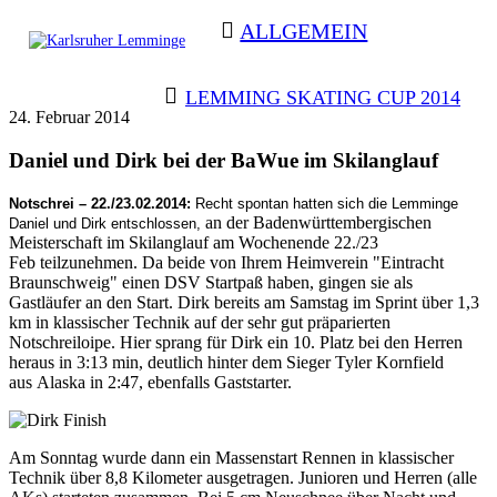
Skip
ALLGEMEIN
to
content
Karlsruher
Triathlon Radsport Skilanglauf
BEITRAGSNAVIGATION
LEMMING SKATING CUP 2014
Lemminge
24. Februar 2014
Daniel und Dirk bei der BaWue im Skilanglauf
Notschrei – 22./23.02.2014:
Recht spontan hatten sich die Lemminge
an der Badenwürttembergischen
Daniel und Dirk entschlossen,
Meisterschaft im Skilanglauf am Wochenende 22./23
Feb teilzunehmen. Da beide von Ihrem Heimverein "Eintracht
Braunschweig" einen DSV Startpaß haben, gingen sie als
Gastläufer an den Start. Dirk bereits am Samstag im Sprint über 1,3
km in klassischer Technik auf der sehr gut präparierten
Notschreiloipe. Hier sprang für Dirk ein 10. Platz bei den Herren
heraus in 3:13 min, deutlich hinter dem Sieger Tyler Kornfield
aus Alaska in 2:47, ebenfalls Gaststarter.
Am Sonntag wurde dann ein Massenstart Rennen in klassischer
Technik über 8,8 Kilometer ausgetragen. Junioren und Herren (alle