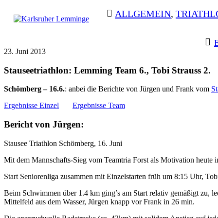
Skip
ALLGEMEIN
,
TRIATHL
to
content
Karlsruher
Triathlon Radsport
BEITRAGSNAVIGATION
Lemminge
Skilanglauf
23. Juni 2013
Stauseetriathlon: Lemming Team 6., Tobi Strauss 2.
Schömberg – 16.6.
: anbei die Berichte von Jürgen und Frank vom
St
Ergebnisse Einzel
Ergebnisse Team
Bericht von Jürgen:
Stausee Triathlon Schömberg, 16. Juni
Mit dem Mannschafts-Sieg vom Teamtria Forst als Motivation heute
Start Seniorenliga zusammen mit Einzelstarten früh um 8:15 Uhr, Tobi
Beim Schwimmen über 1.4 km ging’s am Start relativ gemäßigt zu, 
Mittelfeld aus dem Wasser, Jürgen knapp vor Frank in 26 min.