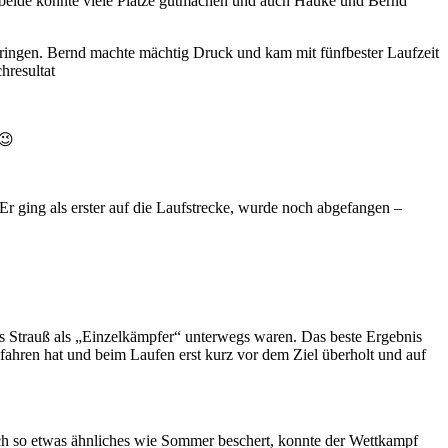
), beide konnte viele Plätze gutmachen und auch Hauke und Bernd
 bringen. Bernd machte mächtig Druck und kam mit fünfbester Laufzeit
hresultat
 😉
 ging als erster auf die Laufstrecke, wurde noch abgefangen –
s Strauß als „Einzelkämpfer“ unterwegs waren. Das beste Ergebnis
efahren hat und beim Laufen erst kurz vor dem Ziel überholt und auf
noch so etwas ähnliches wie Sommer beschert, konnte der Wettkampf