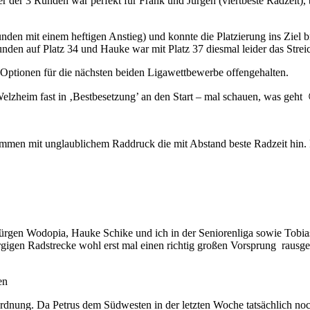
er der 3 Runden war perfekt für Frank und Jürgen (viertbeste Radzeit
Runden mit einem heftigen Anstieg) und konnte die Platzierung ins Ziel
nden auf Platz 34 und Hauke war mit Platz 37 diesmal leider das Streic
 Optionen für die nächsten beiden Ligawettbewerbe offengehalten.
elzheim fast in ‚Bestbesetzung’ an den Start – mal schauen, was geht
men mit unglaublichem Raddruck die mit Abstand beste Radzeit hin. Er
ürgen Wodopia, Hauke Schike und ich in der Seniorenliga sowie Tobia
ergigen Radstrecke wohl erst mal einen richtig großen Vorsprung rausg
en
n Ordnung. Da Petrus dem Südwesten in der letzten Woche tatsächlich 