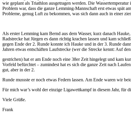
wie geplant als Triathlon ausgetragen werden. Die Wassertemperatur i
Problem war, dass die ganze Lemming-Mannschaft erst etwas spät 
Probleme, genug Luft zu bekommen, was sich dann auch in einer zie
Als erster Lemming kam Bernd aus dem Wasser, kurz danach Hauke, da
Radstrecke hat Jürgen es dann richtig krachen lassen und kam schließl
gegen Ende der 2. Runde konnte ich Hauke und in der 3. Runde dann 
Jahren etwas entschäften Laufstrecke (wer die Strecke kennt: Auf de
gestrichen) hat er am Ende noch eine 38er Zeit hingelegt und kam k
Vorfeld befürchtet – zumindest hat es sich die ganze Zeit nach Lauf
gut, aber in der 2.
Runde mussste er noch etwas Federn lassen. Am Ende waren wir beid
Für mich war’s wohl der einzige Ligawettkampf in diesem Jahr, für d
Viele Grüße.
Frank