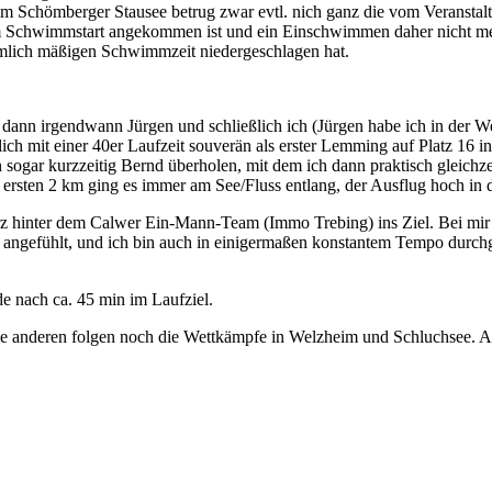
m Schömberger Stausee betrug zwar evtl. nich ganz die vom Veranstalter
am Schwimmstart angekommen ist und ein Einschwimmen daher nicht me
mlich mäßigen Schwimmzeit niedergeschlagen hat.
nn irgendwann Jürgen und schließlich ich (Jürgen habe ich in der We
ich mit einer 40er Laufzeit souverän als erster Lemming auf Platz 16 in
sogar kurzzeitig Bernd überholen, mit dem ich dann praktisch gleich
n ersten 2 km ging es immer am See/Fluss entlang, der Ausflug hoch i
urz hinter dem Calwer Ein-Mann-Team (Immo Trebing) ins Ziel. Bei mir 
en angefühlt, und ich bin auch in einigermaßen konstantem Tempo durc
e nach ca. 45 min im Laufziel.
ie anderen folgen noch die Wettkämpfe in Welzheim und Schluchsee. Auf