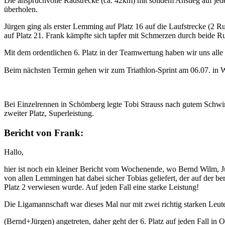
Die anspruchvolle Radstrecke (ca. 42km) mit solidem Anstieg auf jed
überholen.
Jürgen ging als erster Lemming auf Platz 16 auf die Laufstrecke (2 
auf Platz 21. Frank kämpfte sich tapfer mit Schmerzen durch beide Ru
Mit dem ordentlichen 6. Platz in der Teamwertung haben wir uns alle
Beim nächsten Termin gehen wir zum Triathlon-Sprint am 06.07. in W
Bei Einzelrennen in Schömberg legte Tobi Strauss nach gutem Schwim
zweiter Platz, Superleistung.
Bericht von Frank:
Hallo,
hier ist noch ein kleiner Bericht vom Wochenende, wo Bernd Wilm, J
von allen Lemmingen hat dabei sicher Tobias geliefert, der auf der b
Platz 2 verwiesen wurde. Auf jeden Fall eine starke Leistung!
Die Ligamannschaft war dieses Mal nur mit zwei richtig starken Leut
(Bernd+Jürgen) angetreten, daher geht der 6. Platz auf jeden Fall i