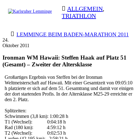
Skip
ALLGEMEIN
,
to
TRIATHLON
content
Karlsruher
Triathlon Radsport Skilanglauf
Lemminge
BEITRAGSNAVIGATION
LEMMINGE BEIM BADEN-MARATHON 2011
24.
Oktober 2011
Ironman WM Hawaii: Steffen Haak auf Platz 51
(Gesamt) – Zweiter der Altersklasse
Großartiges Ergebnis von Steffen bei der Ironman
Weltmeisterschaft auf Hawaii. Mit einer Gesamtzeit von 09:05:10
h platzierte er sich auf dem 51. Gesamtrang und damit vor einigen
der dort startenden Profis. In der Altersklasse M25-29 erreichte er
den 2. Platz.
Splitzeiten:
Schwimmen (3,8 km): 1:00:28 h
T1 (Wechsel): 0:04:18 h
Rad (180 km): 4:59:12 h
T2 (Wechsel): 0:02:53 h
Laufen (42,195 km): 2:58:21 h